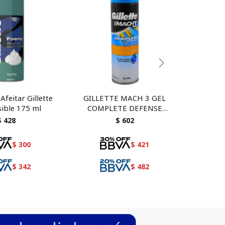
feitar Gillette
GILLETTE MACH 3 GEL
GILLE
sible 175 ml
COMPLETE DEFENSE
SEN
SUAVE 200 ml
$
428
$
602
$
300
$
421
$
342
$
482