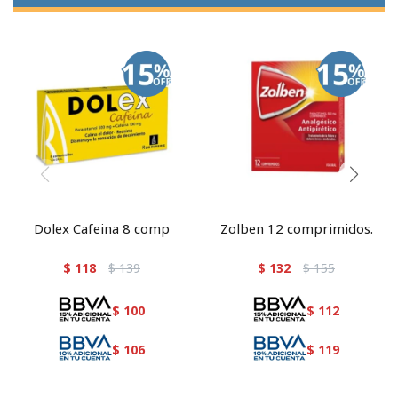
Dolex Cafeina 8 comp
Zolben 12 comprimidos.
$
118
$
139
$
132
$
155
$
100
$
112
$
106
$
119