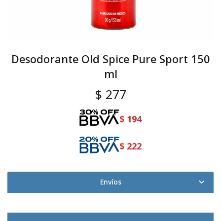
Desodorante Old Spice Pure Sport 150
ml
$
277
$
194
$
222
Envíos