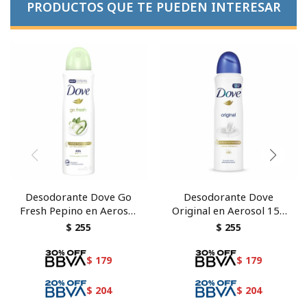
PRODUCTOS QUE TE PUEDEN INTERESAR
Desodorante Dove Go
Desodorante Dove
Fresh Pepino en Aerosol
Original en Aerosol 150
150 ml
ml
$
255
$
255
$
179
$
179
$
204
$
204