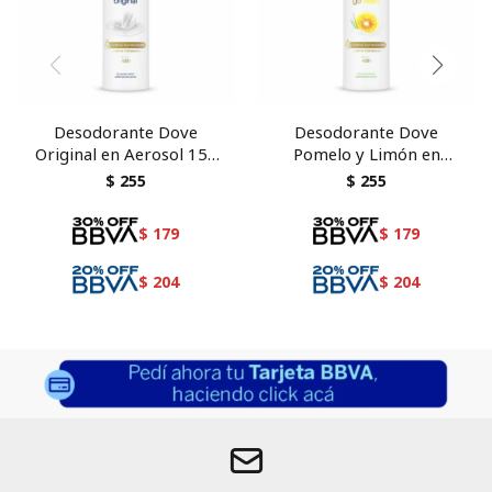
Desodorante Dove
Desodorante Dove
Original en Aerosol 150
Pomelo y Limón en
ml
Aerosol 150 ml
$
255
$
255
$
179
$
179
$
204
$
204