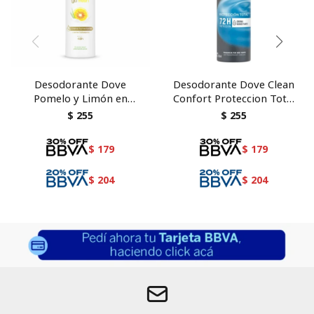
Desodorante Dove
Desodorante Dove Clean
Pomelo y Limón en
Confort Proteccion Total
Aerosol 150 ml
150 ml
$
255
$
255
$
179
$
179
$
204
$
204