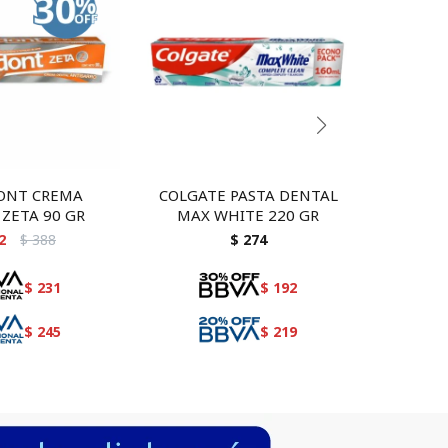
ONT CREMA
COLGATE PASTA DENTAL
Colgate 
ZETA 90 GR
MAX WHITE 220 GR
2
$
388
$
274
$
231
$
192
$
245
$
219