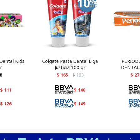
Dental Kids
Colgate Pasta Dental Liga
PERIOD
r
Justicia 100 gr
DENTAL 
8
$
165
$
183
$
27
$
111
$
140
$
126
$
149