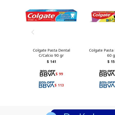
Colgate Pasta Dental
Colgate Pasta 
C/Calcio 90 gr
60 g
$
141
$
15
$
99
$
113