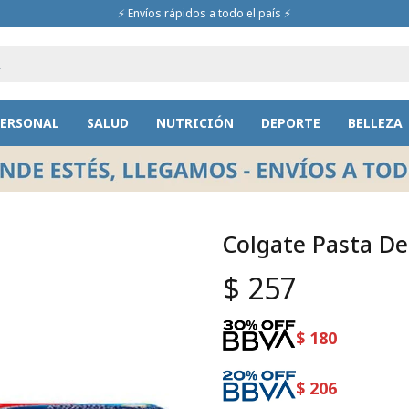
⚡ Envíos rápidos a todo el país ⚡
PERSONAL
SALUD
NUTRICIÓN
DEPORTE
BELLEZA
Colgate Pasta De
$
257
$
180
$
206