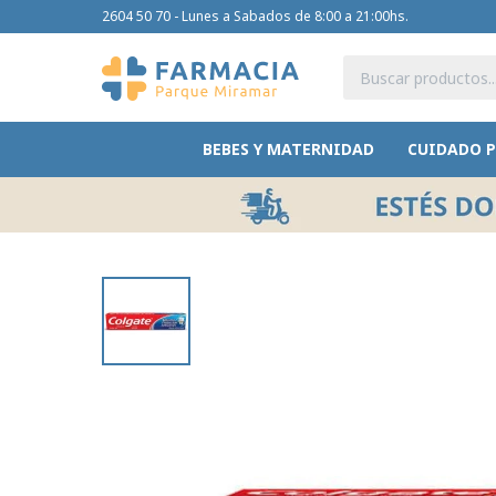
2604 50 70 - Lunes a Sabados de 8:00 a 21:00hs.
BEBES Y MATERNIDAD
CUIDADO 