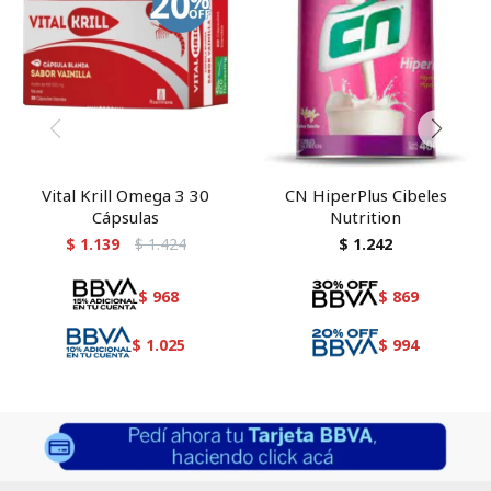
Vital Krill Omega 3 30
CN HiperPlus Cibeles
Cápsulas
Nutrition
$
1.139
$
1.424
$
1.242
$
968
$
869
$
1.025
$
994