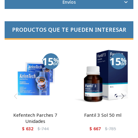
Envíos
PRODUCTOS QUE TE PUEDEN INTERESAR
Kefentech Parches 7
Fantil 3 Sol 50 ml
Unidades
$
632
$
744
$
667
$
785