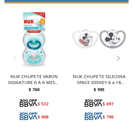
NUK CHUPETE VARON
NUK CHUPETE SILICONA
SIGNATURE 0 A 6 MESES
SPACE DISNEY 6 a 18
2 UNIDADES
MESES GRIS 2 U
$
760
$
995
$
532
$
697
$
608
$
796