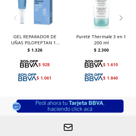
GEL REPARADOR DE
Pureté Thermale 3 en 1
UÑAS PILOPEPTAN 10
200 ml
ML
$
1.326
$
2.300
$
928
$
1.610
$
1.061
$
1.840