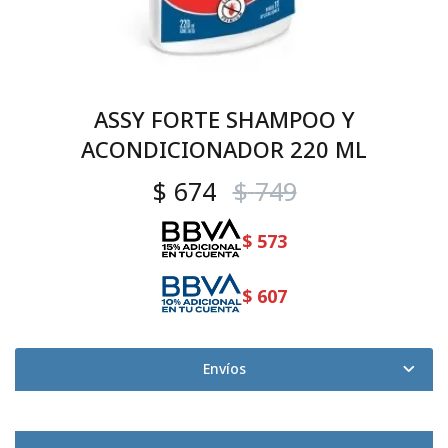
ASSY FORTE SHAMPOO Y
ACONDICIONADOR 220 ML
$
674
$
749
$
573
$
607
Envíos