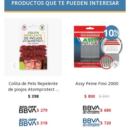
PRODUCTOS QUE TE PUEDEN INTERESAR
Colita de Pelo Repelente
Assy Peine Fino 2000
de piojos Atomprotect 4
Unidades Rojas
$
398
$
800
$
889
$
279
$
680
$
318
$
720