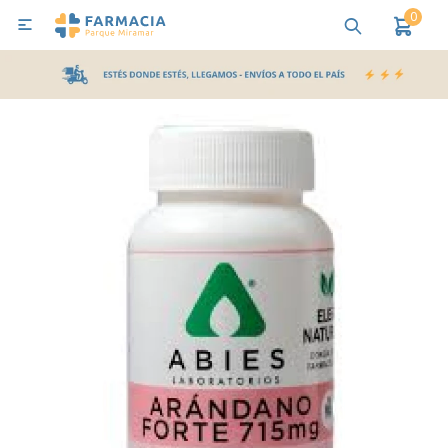
0

MI CUENTA
Bebes y Maternidad
Cuidado Personal
Salud
Nutr
Pañales y Toallitas
Lactancia y Nutrición
Higiene y Bienestar