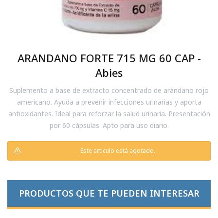
ARANDANO FORTE 715 MG 60 CAP -
Abies
Suplemento a base de extracto concentrado de arándano rojo
americano. Ayuda a prevenir infecciones urinarias y aporta
antioxidantes. Ideal para reforzar la salud urinaria. Presentación
por 60 cápsulas. Apto para uso diario.
Este artículo está agotado.
PRODUCTOS QUE TE PUEDEN INTERESAR