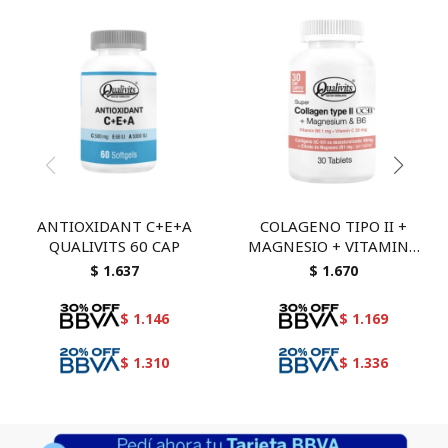
ANTIOXIDANT C+E+A
COLAGENO TIPO II +
QUALIVITS 60 CAP
MAGNESIO + VITAMINA
B6 30 CAP
$
1.637
$
1.670
$
1.146
$
1.169
$
1.310
$
1.336