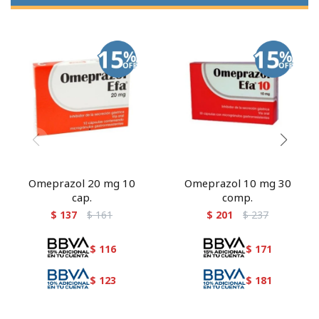
Omeprazol 20 mg 10
Omeprazol 10 mg 30
cap.
comp.
$
137
$
161
$
201
$
237
$
116
$
171
$
123
$
181