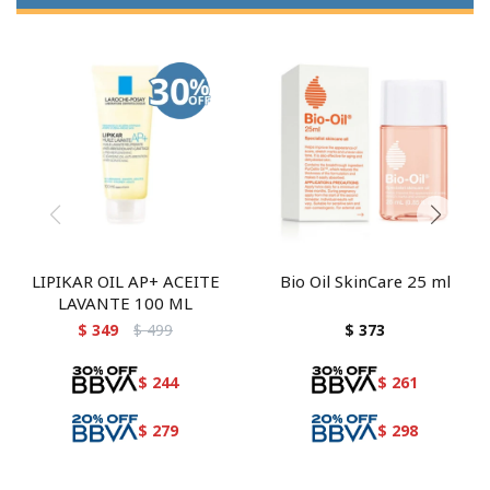
LIPIKAR OIL AP+ ACEITE
Bio Oil SkinCare 25 ml
LAVANTE 100 ML
$
349
$
499
$
373
$
244
$
261
$
279
$
298