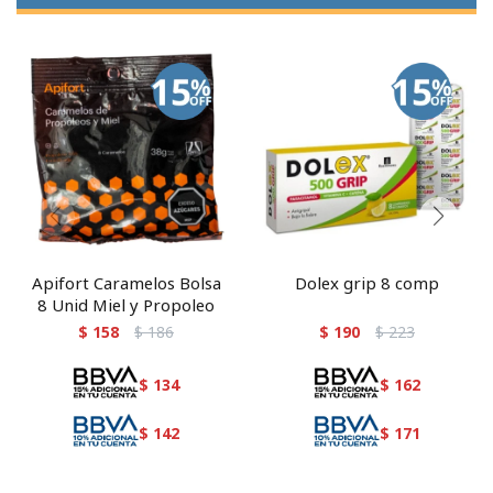
Apifort Caramelos Bolsa
Dolex grip 8 comp
8 Unid Miel y Propoleo
$
158
$
186
$
190
$
223
$
134
$
162
$
142
$
171