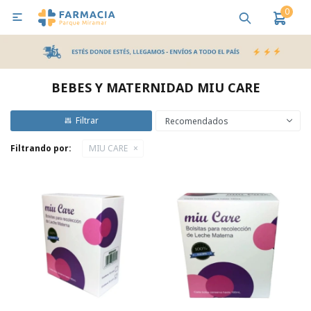
0

MI CUENTA
Bebes y Maternidad
Cuidado Personal
Salud
Nutr
BEBES Y MATERNIDAD MIU CARE
Pañales y Toallitas
Recomendados
Filtrando por:
MIU CARE
Lactancia y Nutrición
Higiene y Bienestar