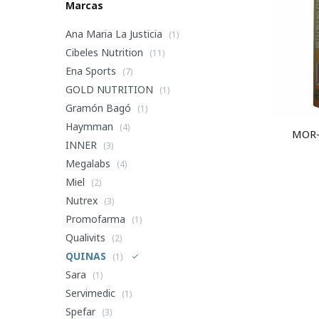
Marcas
Ana Maria La Justicia
(1)
Cibeles Nutrition
(11)
Ena Sports
(7)
GOLD NUTRITION
(1)
Gramón Bagó
(1)
Haymman
(4)
MOR-
INNER
(3)
Megalabs
(4)
Miel
(2)
Nutrex
(3)
Promofarma
(1)
Qualivits
(2)
QUINAS
(1)
Sara
(1)
Servimedic
(1)
Spefar
(3)