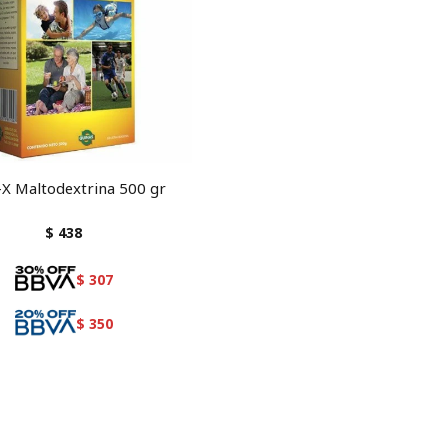
X Maltodextrina 500 gr
$
438
$
307
$
350