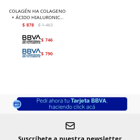
COLAGÉN HA COLAGENO
+ ÁCIDO HIALURONICO
200GR
$
878
$
1.463
$
746
$
790
Suscríbete a nuestra newsletter