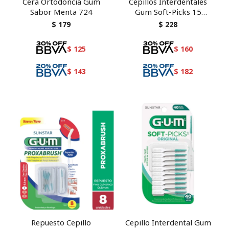
Cera Ortodoncia Gum
Cepillos Interdentales
Sabor Menta 724
Gum Soft-Picks 15
unidades
$
179
$
228
$
125
$
160
$
143
$
182
Repuesto Cepillo
Cepillo Interdental Gum