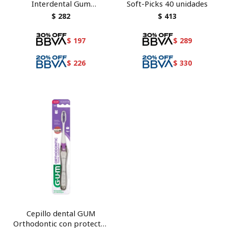
Interdental Gum
Soft-Picks 40 unidades
Proxabrush Fino 314
$
282
$
413
$
197
$
289
$
226
$
330
Cepillo dental GUM
Orthodontic con protector