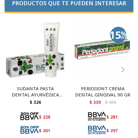
PRODUCTOS QUE TE PUEDEN INTERESAR
SUDANTA PASTA
PERIODONT CREMA
DENTAL AYURVÉDICA
DENTAL GINGIVAL 90 GR
CARBON ACTIVADO 100
$
326
$
330
$
388
GR - SriSri
$
228
$
281
$
261
$
297