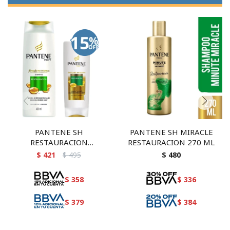
PANTENE SH
PANTENE SH MIRACLE
RESTAURACION
RESTAURACION 270 ML
400+ACOND 200 M
$
421
$
495
$
480
$
358
$
336
$
379
$
384