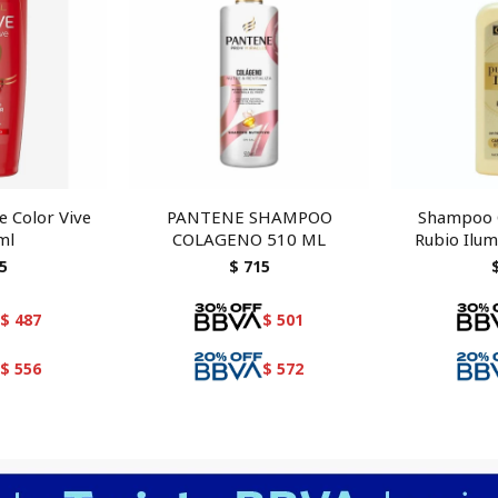
 Color Vive
PANTENE SHAMPOO
Shampoo C
ml
COLAGENO 510 ML
Rubio Ilu
5
$
715
$
487
$
501
$
556
$
572