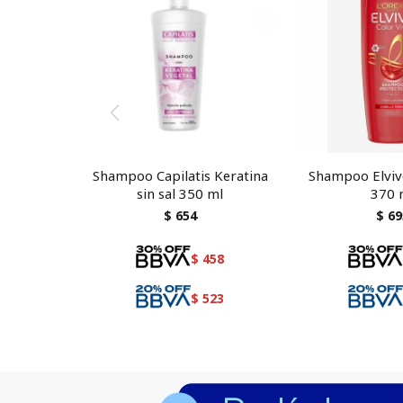
Shampoo Capilatis Keratina
Shampoo Elvive
sin sal 350 ml
370 
$
654
$
69
$
458
$
523