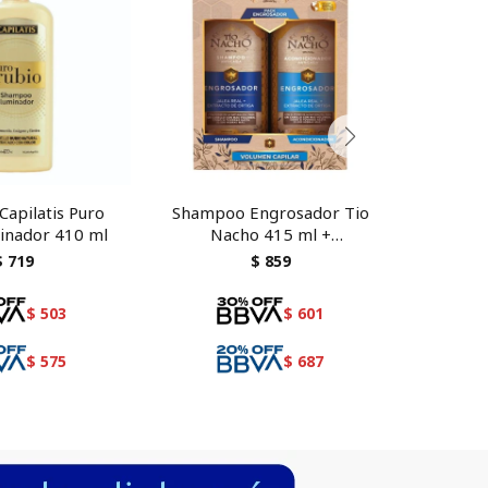
apilatis Puro
Shampoo Engrosador Tio
Shamp
minador 410 ml
Nacho 415 ml +
Nacho 
Acondicionador
$
719
$
859
$
503
$
601
$
575
$
687