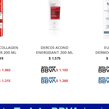
 COLLAGEN
DERCOS ACOND
EU
IR 200 ML
ENERGISANT 200 ML
DERMOC
SHAMPOO A
19
$
1.575
$
$
1.063
$
1.103
$
1.215
$
1.260