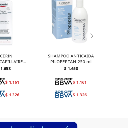
CERIN
SHAMPOO ANTICAIDA
PERLA 
APILLAIRE
PILOPEPTAN 250 ml
NTICAIDA 250
1.658
$
1.658
ML
$
1.161
$
1.161
$
1.326
$
1.326