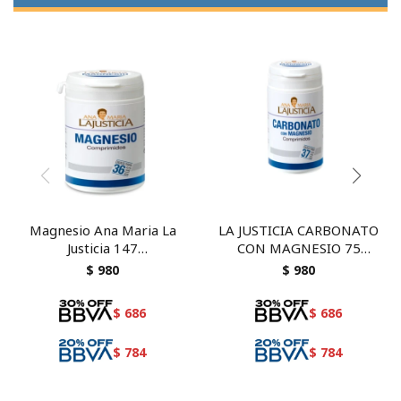
Magnesio Ana Maria La
LA JUSTICIA CARBONATO
Justicia 147
CON MAGNESIO 75
comprimidos.
COMP
$
980
$
980
$
686
$
686
$
784
$
784