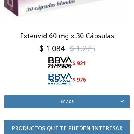
Extenvid 60 mg x 30 Cápsulas
$
1.084
$
1.275
$
921
$
976
Envíos
PRODUCTOS QUE TE PUEDEN INTERESAR