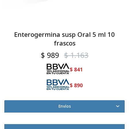
Enterogermina susp Oral 5 ml 10
frascos
$
989
$
1.163
$
841
$
890
Envíos