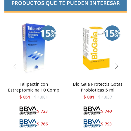
PRODUCTOS QUE TE PUEDEN INTERESAR
Talipectin con
Bio Gaia Protectis Gotas
Estreptomicina 10 Comp
Probioticas 5 ml
$
851
$
1.001
$
881
$
1.037
$
723
$
749
$
766
$
793