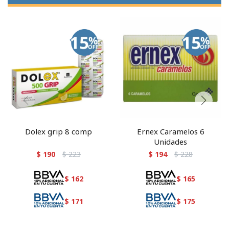
Dolex grip 8 comp
Ernex Caramelos 6
Unidades
$
190
$
223
$
194
$
228
$
162
$
165
$
171
$
175