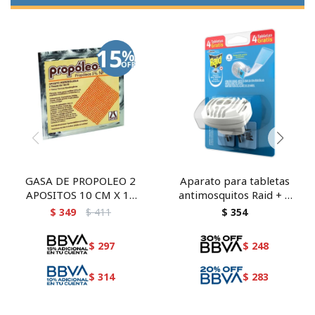
GASA DE PROPOLEO 2
Aparato para tabletas
APOSITOS 10 CM X 10
antimosquitos Raid + 4
CM
tabletas
$
349
$
411
$
354
$
297
$
248
$
314
$
283