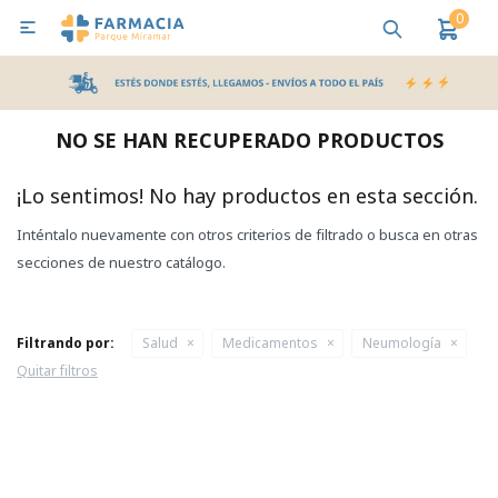
0

MI CUENTA
Bebes y Maternidad
Cuidado Personal
Salud
Nutr
NO SE HAN RECUPERADO PRODUCTOS
Pañales y Toallitas
¡Lo sentimos! No hay productos en esta sección.
Inténtalo nuevamente con otros criterios de filtrado o busca en otras
Lactancia y Nutrición
secciones de nuestro catálogo.
Higiene y Bienestar
Filtrando por:
Salud
Medicamentos
Neumología
Quitar filtros