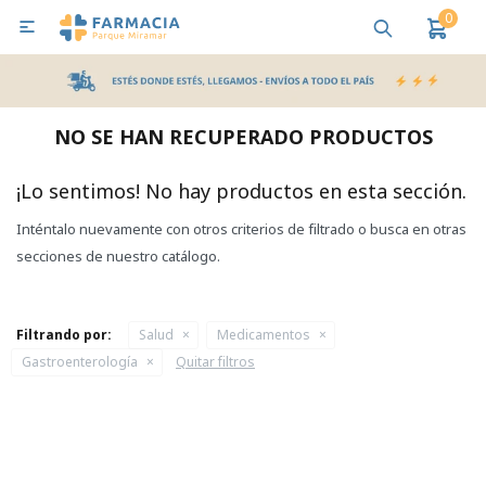
0

MI CUENTA
Bebes y Maternidad
Cuidado Personal
Salud
Nutr
NO SE HAN RECUPERADO PRODUCTOS
Pañales y Toallitas
¡Lo sentimos! No hay productos en esta sección.
Inténtalo nuevamente con otros criterios de filtrado o busca en otras
Lactancia y Nutrición
secciones de nuestro catálogo.
Higiene y Bienestar
Filtrando por:
Salud
Medicamentos
Gastroenterología
Quitar filtros