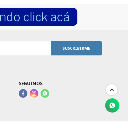
SUSCRIBIRME
SEGUINOS


