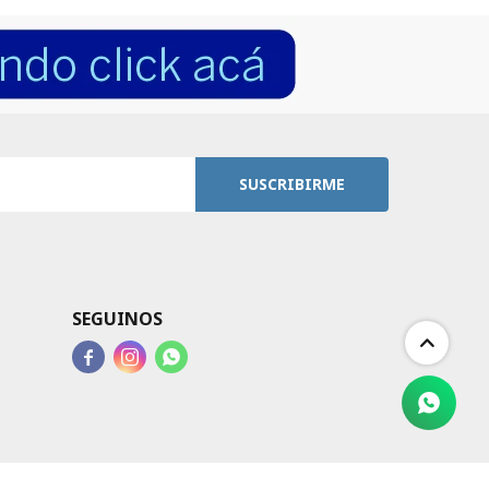
SUSCRIBIRME
SEGUINOS


