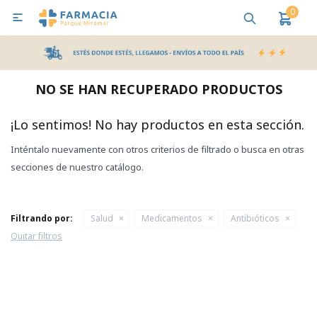
0

MI CUENTA
Bebes y Maternidad
Cuidado Personal
Salud
Nutr
NO SE HAN RECUPERADO PRODUCTOS
Pañales y Toallitas
¡Lo sentimos! No hay productos en esta sección.
Inténtalo nuevamente con otros criterios de filtrado o busca en otras
Lactancia y Nutrición
secciones de nuestro catálogo.
Higiene y Bienestar
Filtrando por:
Salud
Medicamentos
Antibióticos
Quitar filtros