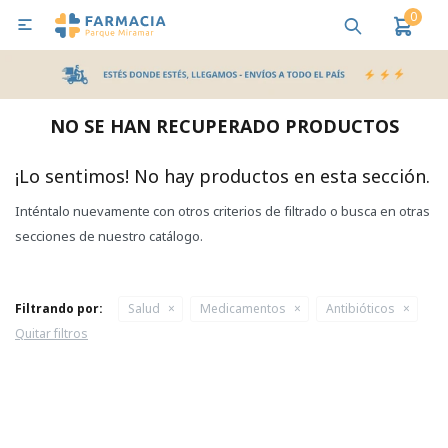
0

MI CUENTA
Bebes y Maternidad
Cuidado Personal
Salud
Nutr
NO SE HAN RECUPERADO PRODUCTOS
Pañales y Toallitas
¡Lo sentimos! No hay productos en esta sección.
Inténtalo nuevamente con otros criterios de filtrado o busca en otras
Lactancia y Nutrición
secciones de nuestro catálogo.
Higiene y Bienestar
Filtrando por:
Salud
Medicamentos
Antibióticos
Quitar filtros