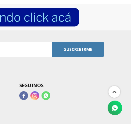
SUSCRIBIRME
SEGUINOS


