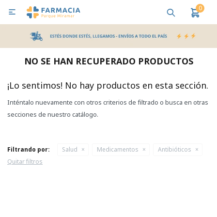
0

MI CUENTA
Bebes y Maternidad
Cuidado Personal
Salud
Nutr
NO SE HAN RECUPERADO PRODUCTOS
Pañales y Toallitas
¡Lo sentimos! No hay productos en esta sección.
Inténtalo nuevamente con otros criterios de filtrado o busca en otras
Lactancia y Nutrición
secciones de nuestro catálogo.
Higiene y Bienestar
Filtrando por:
Salud
Medicamentos
Antibióticos
Quitar filtros