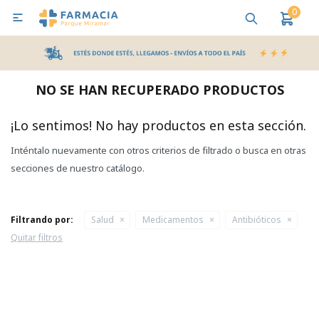
0

MI CUENTA
Bebes y Maternidad
Cuidado Personal
Salud
Nutr
NO SE HAN RECUPERADO PRODUCTOS
Pañales y Toallitas
¡Lo sentimos! No hay productos en esta sección.
Inténtalo nuevamente con otros criterios de filtrado o busca en otras
Lactancia y Nutrición
secciones de nuestro catálogo.
Higiene y Bienestar
Filtrando por:
Salud
Medicamentos
Antibióticos
Quitar filtros