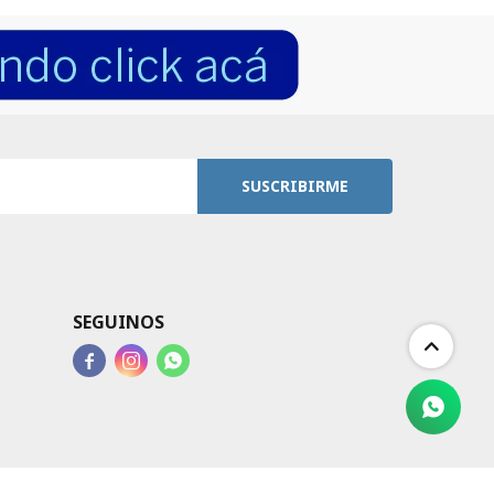
SUSCRIBIRME
SEGUINOS


