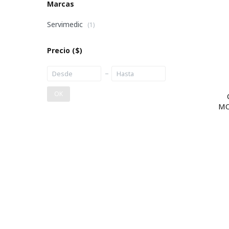
Marcas
Servimedic
(1)
Precio
($)
OK
MO