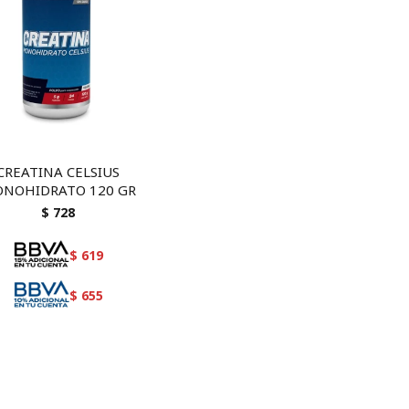
CREATINA CELSIUS
NOHIDRATO 120 GR
$
728
$
619
$
655