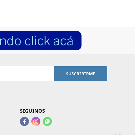
SUSCRIBIRME
SEGUINOS


