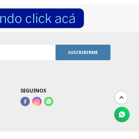
SUSCRIBIRME
SEGUINOS


