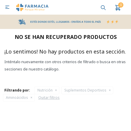
0

MI CUENTA
Bebes y Maternidad
Cuidado Personal
Salud
Nutr
NO SE HAN RECUPERADO PRODUCTOS
Pañales y Toallitas
¡Lo sentimos! No hay productos en esta sección.
Inténtalo nuevamente con otros criterios de filtrado o busca en otras
Lactancia y Nutrición
secciones de nuestro catálogo.
Higiene y Bienestar
Filtrando por:
Nutrición
Suplementos Deportivos
Aminoácidos
Quitar filtros