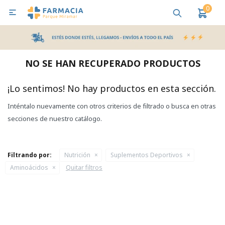
0

MI CUENTA
Bebes y Maternidad
Cuidado Personal
Salud
Nutr
NO SE HAN RECUPERADO PRODUCTOS
Pañales y Toallitas
¡Lo sentimos! No hay productos en esta sección.
Inténtalo nuevamente con otros criterios de filtrado o busca en otras
Lactancia y Nutrición
secciones de nuestro catálogo.
Higiene y Bienestar
Filtrando por:
Nutrición
Suplementos Deportivos
Aminoácidos
Quitar filtros