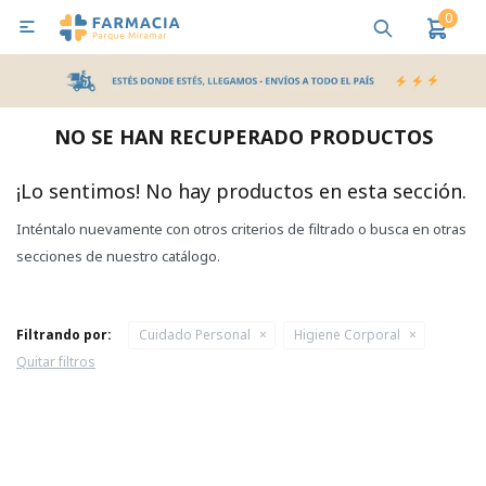
0

MI CUENTA
Bebes y Maternidad
Cuidado Personal
Salud
Nutr
NO SE HAN RECUPERADO PRODUCTOS
Pañales y Toallitas
¡Lo sentimos! No hay productos en esta sección.
Inténtalo nuevamente con otros criterios de filtrado o busca en otras
Lactancia y Nutrición
secciones de nuestro catálogo.
Higiene y Bienestar
Filtrando por:
Cuidado Personal
Higiene Corporal
Quitar filtros