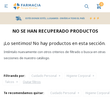
0

MI CUENTA
Bebes y Maternidad
Cuidado Personal
Salud
Nutr
NO SE HAN RECUPERADO PRODUCTOS
Pañales y Toallitas
¡Lo sentimos! No hay productos en esta sección.
Inténtalo nuevamente con otros criterios de filtrado o busca en otras
Lactancia y Nutrición
secciones de nuestro catálogo.
Higiene y Bienestar
Filtrando por:
Cuidado Personal
Higiene Corporal
Talcos
Quitar filtros
Te recomendamos quitar:
Cuidado Personal
Higiene Corporal