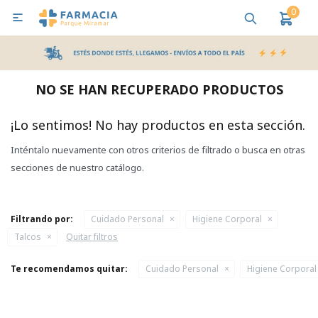
0

MI CUENTA
Bebes y Maternidad
Cuidado Personal
Salud
Nutr
NO SE HAN RECUPERADO PRODUCTOS
Pañales y Toallitas
¡Lo sentimos! No hay productos en esta sección.
Inténtalo nuevamente con otros criterios de filtrado o busca en otras
Lactancia y Nutrición
secciones de nuestro catálogo.
Higiene y Bienestar
Filtrando por:
Cuidado Personal
Higiene Corporal
Talcos
Quitar filtros
Te recomendamos quitar:
Cuidado Personal
Higiene Corporal