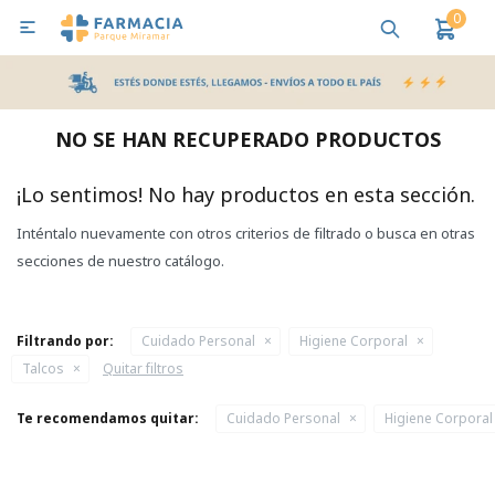
0

MI CUENTA
Bebes y Maternidad
Cuidado Personal
Salud
Nutr
NO SE HAN RECUPERADO PRODUCTOS
Pañales y Toallitas
¡Lo sentimos! No hay productos en esta sección.
Inténtalo nuevamente con otros criterios de filtrado o busca en otras
Lactancia y Nutrición
secciones de nuestro catálogo.
Higiene y Bienestar
Filtrando por:
Cuidado Personal
Higiene Corporal
Talcos
Quitar filtros
Te recomendamos quitar:
Cuidado Personal
Higiene Corporal