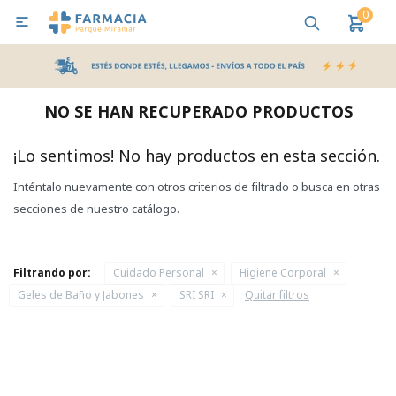
0

MI CUENTA
Bebes y Maternidad
Cuidado Personal
Salud
Nutr
NO SE HAN RECUPERADO PRODUCTOS
Pañales y Toallitas
¡Lo sentimos! No hay productos en esta sección.
Inténtalo nuevamente con otros criterios de filtrado o busca en otras
Lactancia y Nutrición
secciones de nuestro catálogo.
Higiene y Bienestar
Filtrando por:
Cuidado Personal
Higiene Corporal
Geles de Baño y Jabones
SRI SRI
Quitar filtros