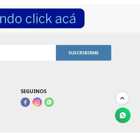
SUSCRIBIRME
SEGUINOS


