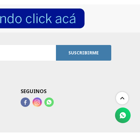
SUSCRIBIRME
SEGUINOS


